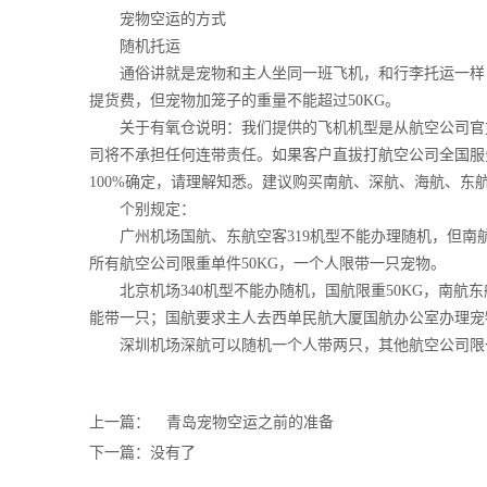
宠物空运的方式
随机托运
通俗讲就是宠物和主人坐同一班飞机，和行李托运一样，
提货费，但宠物加笼子的重量不能超过50KG。
关于有氧仓说明：我们提供的飞机机型是从航空公司官方
司将不承担任何连带责任。如果客户直拔打航空公司全国服
100%确定，请理解知悉。建议购买南航、深航、海航、东
个别规定：
广州机场国航、东航空客319机型不能办理随机，但南航空
所有航空公司限重单件50KG，一个人限带一只宠物。
北京机场340机型不能办随机，国航限重50KG，南航东
能带一只；国航要求主人去西单民航大厦国航办公室办理宠
深圳机场深航可以随机一个人带两只，其他航空公司限一
上一篇：
青岛宠物空运之前的准备
下一篇：没有了