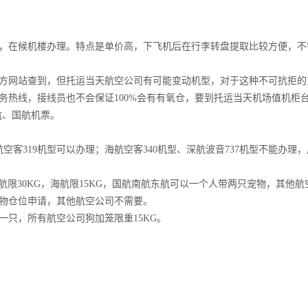
在候机楼办理。特点是单价高，下飞机后在行李转盘提取比较方便，不
网站查到，但托运当天航空公司有可能变动机型，对于这种不可抗拒的
务热线，接线员也不会保证100%会有有氧仓，要到托运当天机场值机柜
航、国航机票。
客319机型可以办理；海航空客340机型、深航波音737机型不能办理
航限30KG，海航限15KG，国航南航东航可以一个人带两只宠物，其他航
物仓位申请，其他航空公司不需要。
只，所有航空公司狗加笼限重15KG。