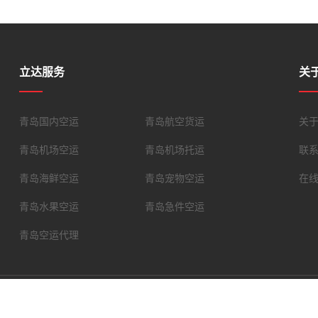
立达服务
关
青岛国内空运
青岛航空货运
关
青岛机场空运
青岛机场托运
联
青岛海鲜空运
青岛宠物空运
在
青岛水果空运
青岛急件空运
青岛空运代理
备案号：
鲁ICP备15036949号
技术支持：青岛易发网络