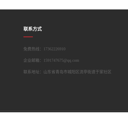
联系方式
免费热线：17362226910
企业邮箱：1591747675@qq.com
联系地址：山东省青岛市城阳区流亭街道于家社区
Copyright © 2018 城阳区丰运立达货运代理服务部 版权所有，