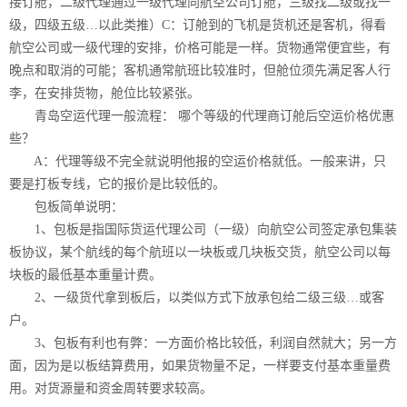
接订舱，二级代理通过一级代理向航空公司订舱，三级找二级或找一
级，四级五级…以此类推）C：订舱到的飞机是货机还是客机，得看
航空公司或一级代理的安排，价格可能是一样。货物通常便宜些，有
晚点和取消的可能；客机通常航班比较准时，但舱位须先满足客人行
李，在安排货物，舱位比较紧张。
青岛空运代理一般流程： 哪个等级的代理商订舱后空运价格优惠
些？
A：代理等级不完全就说明他报的空运价格就低。一般来讲，只
要是打板专线，它的报价是比较低的。
包板简单说明：
1、包板是指国际货运代理公司（一级）向航空公司签定承包集装
板协议，某个航线的每个航班以一块板或几块板交货，航空公司以每
块板的最低基本重量计费。
2、一级货代拿到板后，以类似方式下放承包给二级三级…或客
户。
3、包板有利也有弊：一方面价格比较低，利润自然就大；另一方
面，因为是以板结算费用，如果货物量不足，一样要支付基本重量费
用。对货源量和资金周转要求较高。