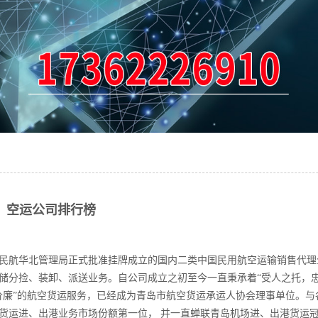
空运公司排行榜
是经民航华北管理局正式批准挂牌成立的国内二类中国民用航空运输销售代理
储分捡、装卸、派送业务。自公司成立之初至今一直秉承着“受人之托，忠
价廉”的航空货运服务，已经成为青岛市航空货运承运人协会理事单位。与
货运进、出港业务市场份额第一位， 并一直蝉联青岛机场进、出港货运