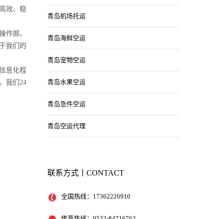
高效、稳
青岛机场托运
操作部、
青岛海鲜空运
于我们的
青岛宠物空运
信息化程
青岛水果空运
我们24
青岛急件空运
青岛空运代理
联系方式丨CONTACT
全国热线：17362226910
传真热线：0532-84716762