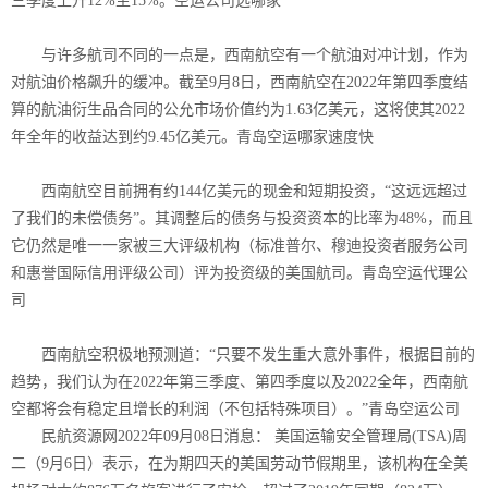
三季度上升12%至15%。
空运公司选哪家
与许多航司不同的一点是，西南航空有一个航油对冲计划，作为
对航油价格飙升的缓冲。截至9月8日，西南航空在2022年第四季度结
算的航油衍生品合同的公允市场价值约为1.63亿美元，这将使其2022
年全年的收益达到约9.45亿美元。
青岛空运哪家速度快
西南航空目前拥有约144亿美元的现金和短期投资，“这远远超过
了我们的未偿债务”。其调整后的债务与投资资本的比率为48%，而且
它仍然是唯一一家被三大评级机构（标准普尔、穆迪投资者服务公司
和惠誉国际信用评级公司）评为投资级的美国航司。青岛空运代理公
司
西南航空积极地预测道：“只要不发生重大意外事件，根据目前的
趋势，我们认为在2022年第三季度、第四季度以及2022全年，西南航
空都将会有稳定且增长的利润（不包括特殊项目）。”青岛空运公司
民航资源网2022年09月08日消息： 美国运输安全管理局(TSA)周
二（9月6日）表示，在为期四天的美国劳动节假期里，该机构在全美